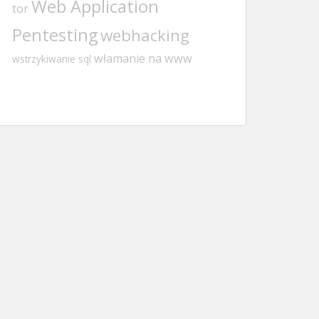
Web Application
tor
Pentesting
webhacking
włamanie na www
wstrzykiwanie sql