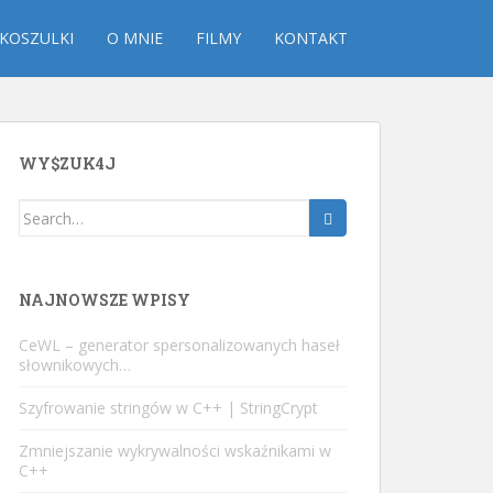
KOSZULKI
O MNIE
FILMY
KONTAKT
WY$ZUK4J
Search
for:
NAJNOWSZE WPISY
CeWL – generator spersonalizowanych haseł
słownikowych…
Szyfrowanie stringów w C++ | StringCrypt
Zmniejszanie wykrywalności wskaźnikami w
C++