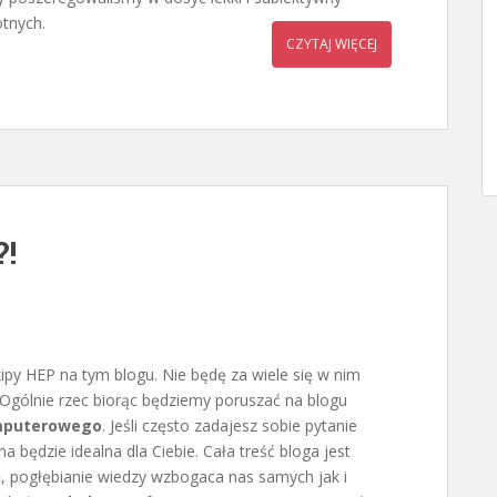
otnych.
CZYTAJ WIĘCEJ
?!
kipy HEP na tym blogu. Nie będę za wiele się w nim
 Ogólnie rzec biorąc będziemy poruszać na blogu
mputerowego
. Jeśli często zadajesz sobie pytanie
na będzie idealna dla Ciebie. Cała treść bloga jest
h
, pogłębianie wiedzy wzbogaca nas samych jak i