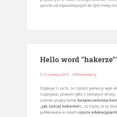
sposób od najważniejszych do tych mniej ist
Hello word ”hakerze”
27 czerwca 2013
8 komentarzy
Dziękuje Ci za to, że czytasz pierwszy wpis e
rozpisywał, powiem tylko o tematyce strony.
szeroko pojęty temat
bezpieczeństwa ko
„
Jak zostać hakerem?
„, to myślę że ta stro
publikowana w celach
czysto edukacyjnyc