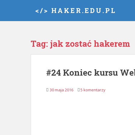
S
</> HAKER.EDU.PL
k
i
p
t
o
Tag:
jak zostać hakerem
m
a
i
n
#24 Koniec kursu Web
c
o
n
30 maja 2016
5 komentarzy
t
e
n
t