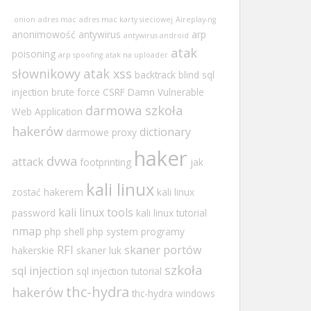
.onion
adres mac
adres mac karty sieciowej
Aireplay-ng
anonimowość
antywirus
arp
antywirus android
atak
poisoning
arp spoofing
atak na uploader
słownikowy
atak xss
backtrack
blind sql
injection
brute force
CSRF
Damn Vulnerable
darmowa szkoła
Web Application
hakerów
dictionary
darmowe proxy
haker
dvwa
attack
footprinting
jak
kali linux
zostać hakerem
kali linux
kali linux tools
password
kali linux tutorial
nmap
php shell
php system
programy
RFI
skaner portów
hakerskie
skaner luk
szkoła
sql injection
sql injection tutorial
thc-hydra
hakerów
thc-hydra windows