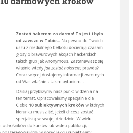
? 10 darmowych kroków
Zostań hakerem za darmo! To jest i było
od zawsze w Tobie…
Na pewno do Twoich
uszu z medialnego bełkotu docierają czasami
głosy o brawurowych akcjach hackerskich
takich grup jak Anonymous. Zastanawiasz się
właśnie wtedy
jak zostać hakerem,
prawda?
Coraz więcej dostajemy informacji zwrotnych
od Was właśnie z takim pytaniem…
Dzisiaj przybliżymy nasz punkt widzenia na
ten temat. Opracowaliśmy specjalnie dla
Ciebie
10 subiektywnych kroków
w których
kierunku musisz iść, jeżeli chcesz zostać
specjalistą w swojej dziedzinie. W wielu
h odnośników do kursów lub wideo publikacji,
poszeregowaliśmy w dosyć lekki i subiektywny