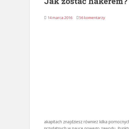
Jak zostać hakerem
14 marca 2016
56 komentarzy
akapitach znajdziesz również kilka pomocnyc
przydatnych w nauce nowego zawodu. Punkty 