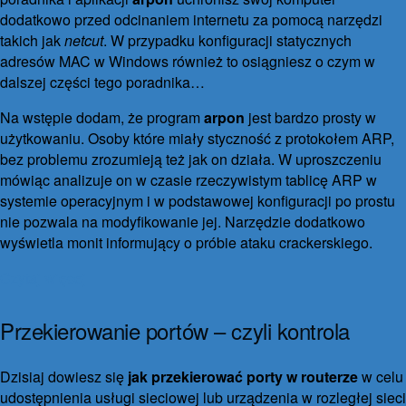
dodatkowo przed odcinaniem internetu za pomocą narzędzi
takich jak
netcut
. W przypadku konfiguracji statycznych
adresów MAC w Windows również to osiągniesz o czym w
dalszej części tego poradnika…
Na wstępie dodam, że program
arpon
jest bardzo prosty w
użytkowaniu. Osoby które miały styczność z protokołem ARP,
bez problemu zrozumieją też jak on działa. W uproszczeniu
mówiąc analizuje on w czasie rzeczywistym tablicę ARP w
systemie operacyjnym i w podstawowej konfiguracji po prostu
nie pozwala na modyfikowanie jej. Narzędzie dodatkowo
wyświetla monit informujący o próbie ataku crackerskiego.
Czytaj więcej
Przekierowanie portów – czyli kontrola
komputera z końca świata
Dzisiaj dowiesz się
jak przekierować porty w routerze
w celu
14 kwietnia 2017
30 września 2021
45 komentarzy
udostępnienia usługi sieciowej lub urządzenia w rozległej sieci