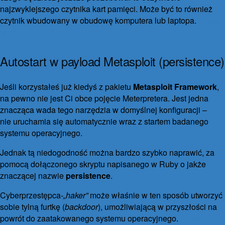
najzwyklejszego czytnika kart pamięci. Może być to również
czytnik wbudowany w obudowę komputera lub laptopa.
Czytaj
więcej
Autostart w payload Metasploit (persistence)
6 września 2016
30 września 2021
11 komentarzy
Jeśli korzystałeś już kiedyś z pakietu
Metasploit Framework
,
na pewno nie jest Ci obce pojęcie Meterpretera. Jest jedna
znacząca wada tego narzędzia w domyślnej konfiguracji –
nie uruchamia się automatycznie wraz z startem badanego
systemu operacyjnego.
Jednak tą niedogodność można bardzo szybko naprawić, za
pomocą dołączonego skryptu napisanego w Ruby o jakże
znaczącej nazwie
persistence
.
Cyberprzestępca-
„haker”
może właśnie w ten sposób utworzyć
sobie tylną furtkę (
backdoor
), umożliwiającą w przyszłości na
powrót do zaatakowanego systemu operacyjnego.
Czytaj