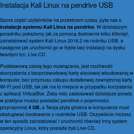
Instalacja Kali Linux na pendrive USB
15 listopada 2016
25 marca 2018
62 komentarze
Spora część czytelników na przestrzeni czasu, pyta nas o
instalacje systemu Kali Linux na pendrive
. W dzisiejszym
poradniku pokażemy jak za pomocą dosłownie kilku kliknięć,
zainstalować system Kali Linux 2016.2 na nośniku USB, a
następnie jak uruchomić go w trybie bez instalacji na dysku
twardym tzn.
Live CD
.
Podstawową zaletą tego rozwiązania, jest możliwość
skorzystania z bezprzewodowej karty sieciowej wbudowanej w
komputer, bez przymusu zakupu dodatkowej zewnętrznej karty
Wi-Fi pod USB, tak jak ma to miejsce w przypadku korzystania
z aplikacji
VirtualBox
. Żeby móc zastosować dzisiejsze porady
w praktyce musisz posiadać pendrive o pojemności
przynajmniej
4 GB,
a Twoja płyta główna w komputerze musi
obsługiwać bootowanie z nośników USB. Oczywiście możesz
w ten sposób zainstalować i uruchomić również inny system
operacyjny Linux, który posiada tryb Live CD.
Czytaj więcej