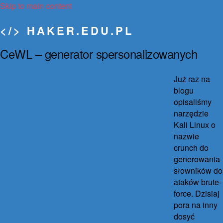
Skip to main content
</> HAKER.EDU.PL
CeWL – generator spersonalizowanych
Toggle navigation
haseł słownikowych…
Forum
Koszulki
Już raz na
O mnie
26 marca 2018
30 września 2021
33 komentarze
blogu
Filmy
opisaliśmy
Kontakt
narzędzie
Kali Linux o
nazwie
crunch do
generowania
słowników do
ataków brute-
force. Dzisiaj
pora na inny
dosyć