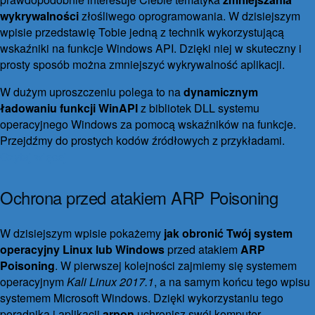
wykrywalności
złośliwego oprogramowania. W dzisiejszym
wpisie przedstawię Tobie jedną z technik wykorzystującą
wskaźniki na funkcje Windows API. Dzięki niej w skuteczny i
prosty sposób można zmniejszyć wykrywalność aplikacji.
W dużym uproszczeniu polega to na
dynamicznym
ładowaniu funkcji WinAPI
z bibliotek DLL systemu
operacyjnego Windows za pomocą wskaźników na funkcje.
Przejdźmy do prostych kodów źródłowych z przykładami.
Czytaj więcej
Ochrona przed atakiem ARP Poisoning
(MITM)
W dzisiejszym wpisie pokażemy
jak obronić Twój system
27 kwietnia 2017
30 września 2021
25 komentarzy
operacyjny Linux lub Windows
przed atakiem
ARP
Poisoning
. W pierwszej kolejności zajmiemy się systemem
operacyjnym
Kali Linux 2017.1
, a na samym końcu tego wpisu
systemem Microsoft Windows. Dzięki wykorzystaniu tego
poradnika i aplikacji
arpon
uchronisz swój komputer