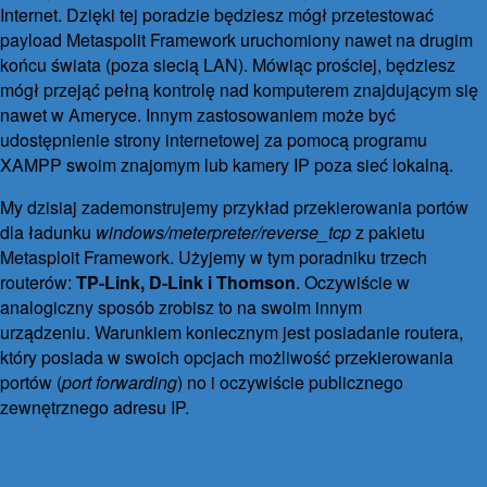
Internet. Dzięki tej poradzie będziesz mógł przetestować
payload Metaspolit Framework uruchomiony nawet na drugim
końcu świata (poza siecią LAN). Mówiąc prościej, będziesz
mógł przejąć pełną kontrolę nad komputerem znajdującym się
nawet w Ameryce. Innym zastosowaniem może być
udostępnienie strony internetowej za pomocą programu
XAMPP swoim znajomym lub kamery IP poza sieć lokalną.
My dzisiaj zademonstrujemy przykład przekierowania portów
dla ładunku
windows/meterpreter/
reverse_tcp
z pakietu
Metasploit Framework. Użyjemy w tym poradniku trzech
routerów:
TP-Link, D-Link i Thomson
. Oczywiście w
analogiczny sposób zrobisz to na swoim innym
urządzeniu. Warunkiem koniecznym jest posiadanie routera,
który posiada w swoich opcjach możliwość przekierowania
portów (
port forwarding
) no i oczywiście publicznego
zewnętrznego adresu IP.
Czytaj więcej