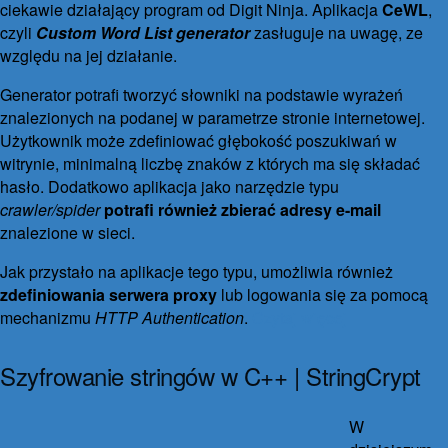
ciekawie działający program od Digit Ninja. Aplikacja
CeWL
,
czyli
Custom Word List generator
zasługuje na uwagę, ze
względu na jej działanie.
Generator potrafi tworzyć słowniki na podstawie wyrażeń
znalezionych na podanej w parametrze stronie internetowej.
Użytkownik może zdefiniować głębokość poszukiwań w
witrynie, minimalną liczbę znaków z których ma się składać
hasło. Dodatkowo aplikacja jako narzędzie typu
crawler/spider
potrafi również zbierać adresy e-mail
znalezione w sieci.
Jak przystało na aplikacje tego typu, umożliwia również
zdefiniowania serwera proxy
lub logowania się za pomocą
mechanizmu
HTTP Authentication
.
Czytaj więcej
Szyfrowanie stringów w C++ | StringCrypt
16 grudnia 2017
1 października 2021
8 komentarzy
W