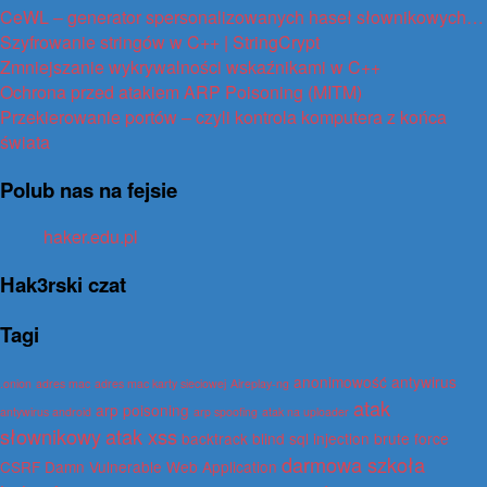
CeWL – generator spersonalizowanych haseł słownikowych…
Szyfrowanie stringów w C++ | StringCrypt
Zmniejszanie wykrywalności wskaźnikami w C++
Ochrona przed atakiem ARP Poisoning (MITM)
Przekierowanie portów – czyli kontrola komputera z końca
świata
Polub nas na fejsie
haker.edu.pl
Hak3rski czat
Tagi
anonimowość
antywirus
.onion
adres mac
adres mac karty sieciowej
Aireplay-ng
atak
arp poisoning
antywirus android
arp spoofing
atak na uploader
słownikowy
atak xss
backtrack
blind sql injection
brute force
darmowa szkoła
CSRF
Damn Vulnerable Web Application