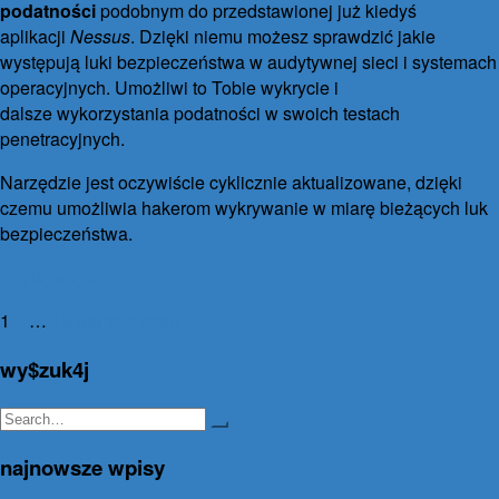
podatności
podobnym do przedstawionej już kiedyś
aplikacji
Nessus
. Dzięki niemu możesz sprawdzić jakie
występują luki bezpieczeństwa w audytywnej sieci i systemach
operacyjnych. Umożliwi to Tobie wykrycie i
dalsze wykorzystania podatności w swoich testach
penetracyjnych.
Narzędzie jest oczywiście cyklicznie aktualizowane, dzięki
czemu umożliwia hakerom wykrywanie w miarę bieżących luk
bezpieczeństwa.
Czytaj więcej
1
2
…
16
Starsze posty
Stronicowanie
wy$zuk4j
wpisów
Search
for:
najnowsze wpisy