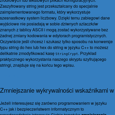
źródłowych lub tekstowych plikach konfiguracyjnych.
Zaszyfrowany string jest przekształcany do specjalnie
zaimplementowanego formatu, który wykorzystuje
szesnastkowy system liczbowy. Dzięki temu zabiegowi dane
wyjściowe nie posiadają w sobie
dziwnych szlaczków
znanych z tablicy ASCII i mogą zostać wykorzystywane bez
żadnej zmiany kodowania w edytorach programistycznych.
Oczywiście jeśli chcesz i szukasz tylko sposobu na konwersje
typu string do hex lub hex do string w języku C++ to możesz
delikatnie zmodyfikować kasę
. Przykład
StringCrypt
praktycznego wykorzystania naszego skryptu szyfrującego
stringi, znajduje się na końcu tego wpisu.
Czytaj więcej
Zmniejszanie wykrywalności wskaźnikami w
C++
Jeżeli interesujesz się zarówno programowaniem w języku
8 grudnia 2017
1 października 2021
2 komentarze
C++ jak i bezpieczeństwem informatycznym to
prawdopodobnie interesuje Ciebie tematyka
zmniejszania