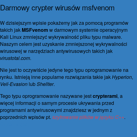
Darmowy crypter wirusów msfvenom
20 marca 2017
30 września 2021
25 komentarzy
W dzisiejszym wpisie pokażemy jak za pomocą programów
takich jak
MSFvenom
w darmowym systemie operacyjnym
Kali Linux zmniejszyć wykrywalność pliku typu malware.
Naszym celem jest uzyskanie zmniejszonej wykrywalności
wirusowej w narzędziach antywirusowych takich jak
virustotal.com
.
Nie jest to oczywiście jedyne tego typu oprogramowanie na
rynku. Istnieją inne popularne rozwiązania takie jak
Hyperion
,
Veil-Evasion
lub
Shellter
.
Tego typu oprogramowanie nazywane jest
crypterami
, a
więcej informacji o samym procesie ukrywania przed
programami antywirusowymi znajdziesz w jednym z
poprzednich wpisów pt.
szyfrowanie plików w języku C++
.
Czytaj więcej