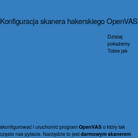
więcej
Konfiguracja skanera hakerskiego OpenVAS
1 września 2016
12 października 2021
9 komentarzy
Dzisiaj
pokażemy
Tobie jak
skonfigurować i uruchomić program
OpenVAS
o który tak
często nas pytacie. Narzędzie to jest
darmowym skanerem