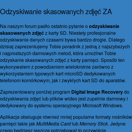
Odzyskiwanie skasowanych zdjęć ZA
DARMO!
Na naszym forum padło ostatnio pytanie o
odzyskiwanie
30 września 2016
25 marca 2018
9 komentarzy
skasowanych zdjęć
z karty SD. Niestety profesjonalne
odzyskiwanie danych czasami bywa bardzo drogie. Dlatego
dzisiaj zaprezentujemy Tobie poradnik z jedną z najszybszych
i najprostszych darmowych metod, która umożliwi Tobie
odzyskanie skasowanych zdjęć z karty pamięci. Sposób ten
wykonywałem z powodzeniem wielokrotnie zarówno z
wykorzystaniem typowych kart microSD dedykowanych
telefonom komórkowym, jak i zwykłych kart SD do aparatów.
Zaprezentowany poniżej program
Digital Image Recovery
do
odzyskiwania zdjęć lub plików wideo jest zupełnie darmowy i
dedykowany do systemu operacyjnego Microsoft Windows.
Aplikacja obsługuje również mniej popularne formaty nośników
pamięci takie jak
MultiMedia Card
lub
Memory Stick
. Jedyne
czego będziesz jeszcze potrzebował to oczywiście