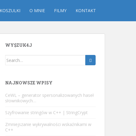
KOSZULKI
O MNIE
FILMY
KONTAKT
WY$ZUK4J
Search
for:
NAJNOWSZE WPISY
CeWL – generator spersonalizowanych haseł
słownikowych…
Szyfrowanie stringów w C++ | StringCrypt
Zmniejszanie wykrywalności wskaźnikami w
C++