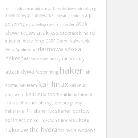
.onion
adres mac
adres mac karty sieciowej
Aireplay-ng
anonimowość
antywirus
arp
antywirus android
atak
poisoning
arp spoofing
atak na uploader
słownikowy
atak xss
backtrack
blind sql
injection
brute force
CSRF
Damn Vulnerable
darmowa szkoła
Web Application
hakerów
dictionary
darmowe proxy
haker
dvwa
attack
footprinting
jak
kali linux
zostać hakerem
kali linux
kali linux tools
password
kali linux tutorial
nmap
php shell
php system
programy
RFI
skaner portów
hakerskie
skaner luk
szkoła
sql injection
sql injection tutorial
thc-hydra
hakerów
thc-hydra windows