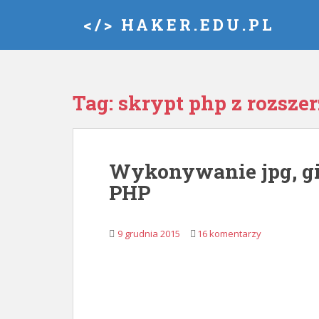
S
</> HAKER.EDU.PL
k
i
p
t
o
Tag:
skrypt php z rozsze
m
a
i
n
Wykonywanie jpg, gif
c
PHP
o
n
t
9 grudnia 2015
16 komentarzy
e
n
t