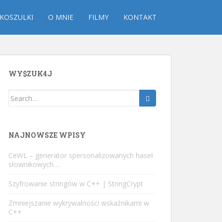
KOSZULKI
O MNIE
FILMY
KONTAKT
WY$ZUK4J
Search
for:
NAJNOWSZE WPISY
CeWL – generator spersonalizowanych haseł
słownikowych…
Szyfrowanie stringów w C++ | StringCrypt
Zmniejszanie wykrywalności wskaźnikami w
C++