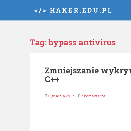
S
</> HAKER.EDU.PL
k
i
p
t
o
Tag:
bypass antivirus
m
a
i
n
Zmniejszanie wykry
c
C++
o
n
t
8 grudnia 2017
2 komentarze
e
n
t