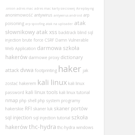
.onion
adres mac
adres mac karty sieciowej
Aireplay-ng
anonimowość
antywirus
arp
antywirus android
atak
poisoning
arp spoofing
atak na uploader
słownikowy
atak xss
backtrack
blind sql
injection
brute force
CSRF
Damn Vulnerable
darmowa szkoła
Web Application
hakerów
dictionary
darmowe proxy
haker
dvwa
attack
footprinting
jak
kali linux
zostać hakerem
kali linux
kali linux tools
password
kali linux tutorial
nmap
php shell
php system
programy
RFI
skaner portów
hakerskie
skaner luk
szkoła
sql injection
sql injection tutorial
thc-hydra
hakerów
thc-hydra windows