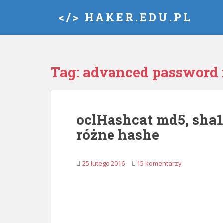
S
</> HAKER.EDU.PL
k
i
p
t
o
Tag:
advanced password 
m
a
i
n
oclHashcat md5, sha1
c
różne hashe
o
n
t
25 lutego 2016
15 komentarzy
e
n
t