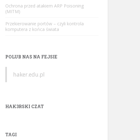
Ochrona przed atakiem ARP Poisoning
(MITM)
Przekierowanie portów – czyli kontrola
komputera z końca świata
POLUB NAS NA FEJSIE
haker.edu.pl
HAK3RSKI CZAT
TAGI