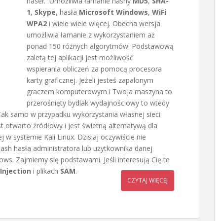
haseł. Umożliwia łamanie hashy
MD5
,
SHA-
1
,
Skype
, hasła
Microsoft Windows
,
WiFi
WPA2
i wiele wiele więcej. Obecna wersja
umożliwia łamanie z wykorzystaniem aż
ponad 150 różnych algorytmów. Podstawową
zaletą tej aplikacji jest możliwość
wspierania obliczeń za pomocą procesora
karty graficznej. Jeżeli jesteś zapalonym
graczem komputerowym i Twoja maszyna to
przerośnięty bydlak wydajnościowy to wtedy
 Tak samo w przypadku wykorzystania własnej sieci
t otwarto źródłowy i jest świetną alternatywą dla
 w systemie Kali Linux. Dzisiaj oczywiście nie
hash hasła administratora lub użytkownika danej
ws. Zajmiemy się podstawami. Jeśli interesują Cię te
Injection
i plikach
SAM
.
CZYTAJ WIĘCEJ