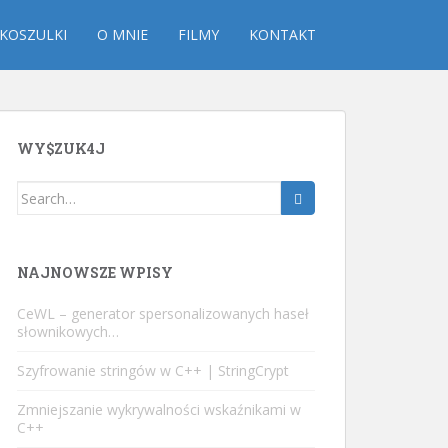
KOSZULKI
O MNIE
FILMY
KONTAKT
WY$ZUK4J
Search
for:
NAJNOWSZE WPISY
CeWL – generator spersonalizowanych haseł
słownikowych…
Szyfrowanie stringów w C++ | StringCrypt
Zmniejszanie wykrywalności wskaźnikami w
C++