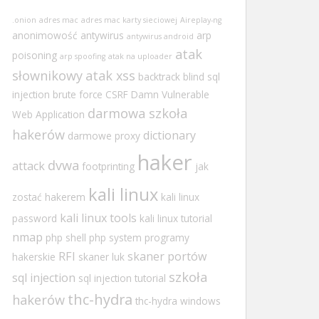
.onion
adres mac
adres mac karty sieciowej
Aireplay-ng
anonimowość
antywirus
arp
antywirus android
atak
poisoning
arp spoofing
atak na uploader
słownikowy
atak xss
backtrack
blind sql
injection
brute force
CSRF
Damn Vulnerable
darmowa szkoła
Web Application
hakerów
dictionary
darmowe proxy
haker
dvwa
attack
footprinting
jak
kali linux
zostać hakerem
kali linux
kali linux tools
password
kali linux tutorial
nmap
php shell
php system
programy
RFI
skaner portów
hakerskie
skaner luk
szkoła
sql injection
sql injection tutorial
thc-hydra
hakerów
thc-hydra windows